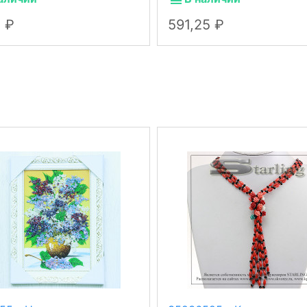
5
591,25