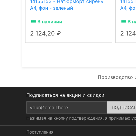
14155153 - Натюрморт сирень
14155
А4, фон - зеленый
А4, фо
В наличии
В н
2 124,20
2 12
Производство 
Подписаться на акции и скидки
Нажимая на кнопку подтверждения, я принимаю у
Поступления