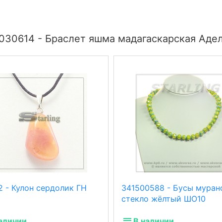
030614 - Браслет яшма мадагаскарская Аде
2 - Кулон сердолик ГН
341500588 - Бусы муран
стекло жёлтый ШО10
аличии
В наличии