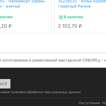
155 - Натюрморт сирень
35236525 - Колье корал
н - желтый
томатный Регина
аличии
В наличии
4,20
2 102,70
и изготовление в ремесленной мастерской СКВОРЕЦ -
словия
политики обработки персональных данных
Поступления
Н