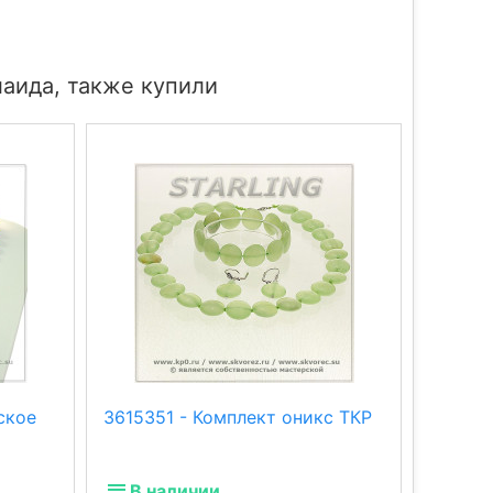
лаида, также купили
ское
3615351 - Комплект оникс ТКР
341500
стекло
В наличии
В н