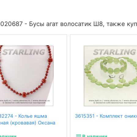
020687 - Бусы агат волосатик Ш8, также ку
32274 - Колье яшма
3615351 - Комплект оник
ная (кровавая) Оксана
аличии
В наличии