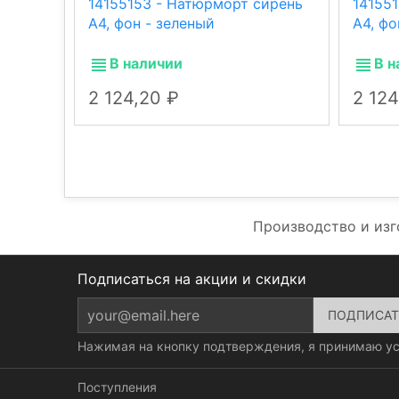
14155153 - Натюрморт сирень
14155
А4, фон - зеленый
А4, фо
В наличии
В н
2 124,20
2 12
Производство и из
Подписаться на акции и скидки
Нажимая на кнопку подтверждения, я принимаю у
Поступления