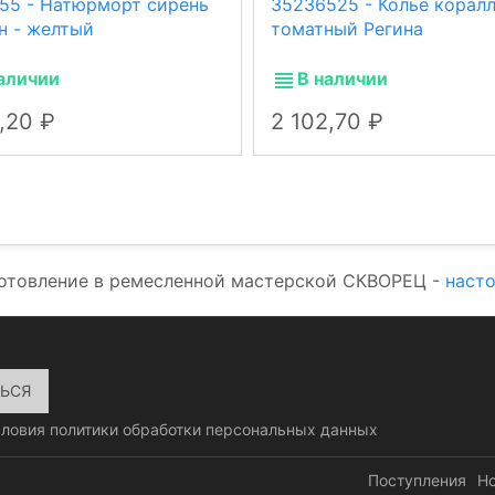
155 - Натюрморт сирень
35236525 - Колье корал
н - желтый
томатный Регина
аличии
В наличии
4,20
2 102,70
готовление в ремесленной мастерской СКВОРЕЦ -
наст
словия
политики обработки персональных данных
Поступления
Н