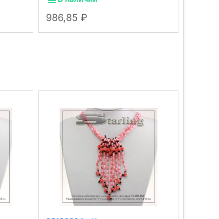
986,85
986,