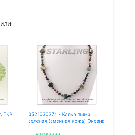
пили
с ТКР
3521030274 - Колье яшма
341165
зелёная (змеиная кожа) Оксана
оранж
В наличии
В н