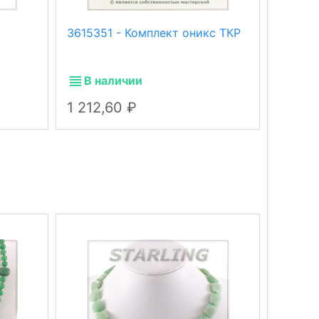
3615351 - Комплект оникс ТКР
311032
сургуч
В наличии
В н
1 212,60
909,