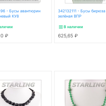
196 - Бусы авантюрин
342132111 - Бусы бирюза
невый КУ8
зелёная ВПР
аличии
В наличии
20
625,65