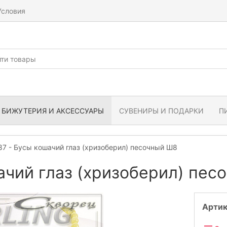
Условия
БИЖУТЕРИЯ И АКСЕССУАРЫ
СУВЕНИРЫ И ПОДАРКИ
П
7 - Бусы кошачий глаз (хризоберил) песочный Ш8
ачий глаз (хризоберил) пес
Артик