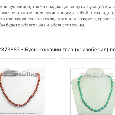
ская сувениров, также создающая сопутствующий к ос
 камня считаются подчёркивающими любой стиль одеж
 или муранского стекла, агата или лазурита, граната
 Вы будете обаятельны и обольстительны.
373887 - Бусы кошачий глаз (хризоберил) п