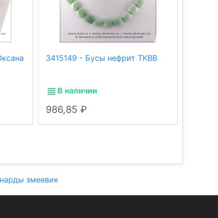
Оксана
3415149 - Бусы нефрит ТКВВ
352012
синий 
В наличии
В н
986,85
986,
нарды змеевик