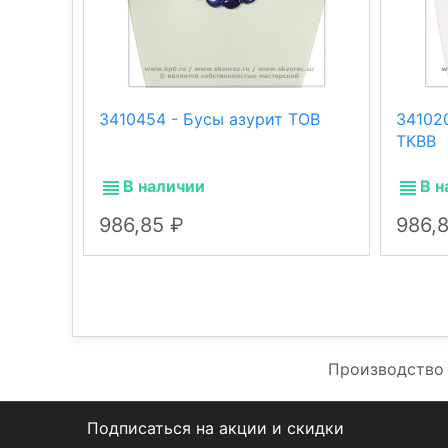
3410454 - Бусы азурит ТОВ
34102
ТКВВ
В наличии
В н
986,85
986,
Производство 
Подписаться на акции и скидки