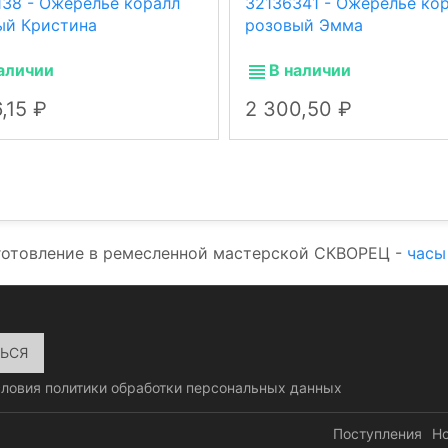
138 - Ожерелье коралл
32136341 - Ожерелье ко
ый Кристина
розовый Эмма
аличии
В наличии
6,15
2 300,50
готовление в ремесленной мастерской СКВОРЕЦ -
часы
словия
политики обработки персональных данных
Поступления
Н