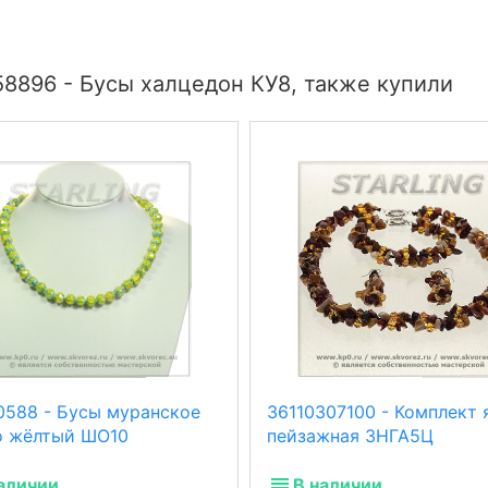
8896 - Бусы халцедон КУ8, также купили
0588 - Бусы муранское
36110307100 - Комплект
о жёлтый ШО10
пейзажная 3НГА5Ц
аличии
В наличии