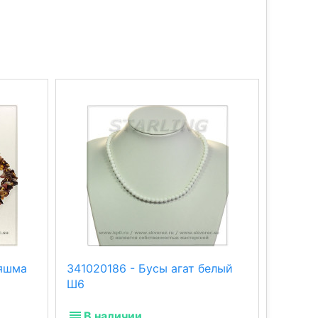
 яшма
341020186 - Бусы агат белый
341020
Ш6
Ш10
В наличии
В н