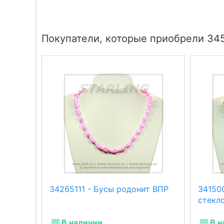
Покупатели, которые приобрели 345
34265111 - Бусы родонит ВПР
34150
стекл
В наличии
В н