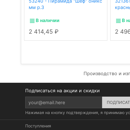
53240 - Пирамида "Шеф" оникс
32136
мм р.3
красн
В наличии
В н
2 414,45
2 49
Производство и из
Подписаться на акции и скидки
Нажимая на кнопку подтверждения, я принимаю у
Поступления