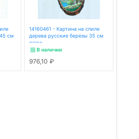
пиле
14160461 - Картина на спиле
141603
45 см
дерева русские березы 35 см
дерева
осень.
лето.
В наличии
В н
976,10
920,