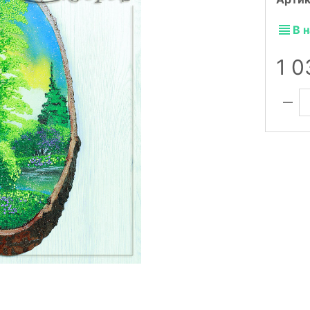
В 
1 0