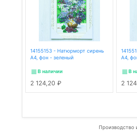
14155153 - Натюрморт сирень
14155
А4, фон - зеленый
А4, фо
В наличии
В н
2 124,20
2 12
Производство 