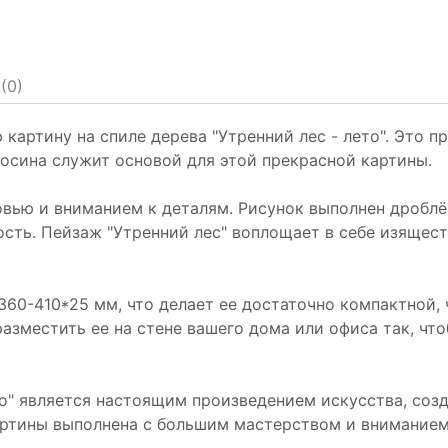
(
0
)
артину на спиле дерева "Утренний лес - лето". Это п
осина служит основой для этой прекрасной картины.
овью и вниманием к деталям. Рисунок выполнен дробл
ость. Пейзаж "Утренний лес" воплощает в себе изящес
60-410*25 мм, что делает ее достаточно компактной, 
азместить ее на стене вашего дома или офиса так, чт
ето" является настоящим произведением искусства, с
ртины выполнена с большим мастерством и вниманием 