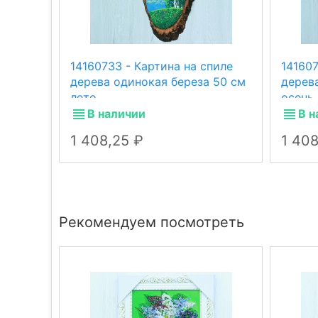
14160733 - Картина на спиле
141607
дерева одинокая береза 50 см
дерев
лето
осень
В наличии
В н
1 408,25
1 40
Рекомендуем посмотреть