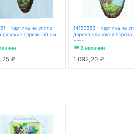
61 - Картина на спиле
14160663 - Картина на с
а русские березы 50 см
дерева одинокая береза 
осень.
аличии
В наличии
8,25
1 092,20