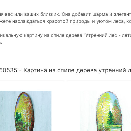
я вас или ваших близких. Она добавит шарма и элеган
жете наслаждаться красотой природы и уютом леса, к
икальную картину на спиле дерева "Утренний лес - ле
.
60535 - Картина на спиле дерева утренний л