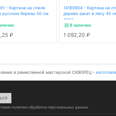
61 - Картина на спиле
14160604 - Картина на с
а русские березы 50 см
дерева закат в лесу 45 с
зима.
аличии
В наличии
8,25
1 092,20
вление в ремесленной мастерской СКВОРЕЦ -
изготовл
словия
политики обработки персональных данных