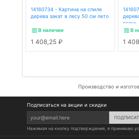
14160734 - Картина на спиле
141607
дерева закат в лесу 50 см лето
дерев
осень
В наличии
В н
1 408,25
1 40
Производство и изгото
Подписаться на акции и скидки
Нажимая на кнопку подтверждения, я принимаю у