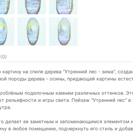
(
0
)
артину на спиле дерева "Утренний лес - зима", созд
ной породы дерева - осины, придающей картины естес
роблёным поделочным камнем различных оттенков. Это
т рельефности и игры света. Пейзаж "Утренний лес" в
утра.
то делает ее заметным и запоминающимся элементом и
ину в любое помещение, подчеркнуть его стиль и доба