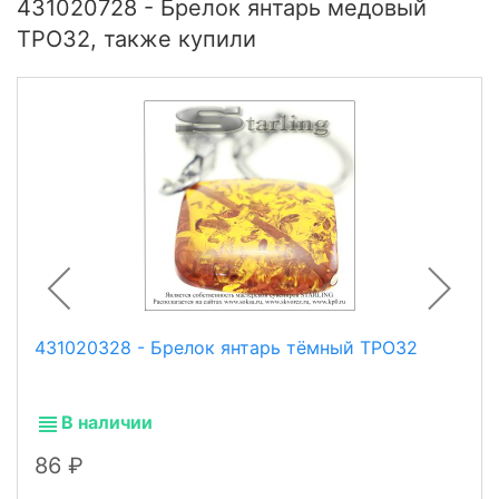
431020728 - Брелок янтарь медовый
ТРО32, также купили
431020328 - Брелок янтарь тёмный ТРО32
В наличии
86