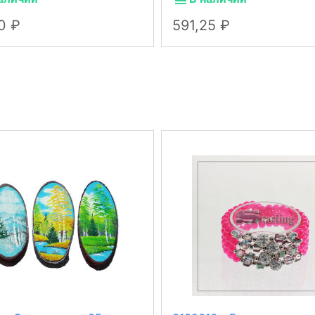
90
591,25