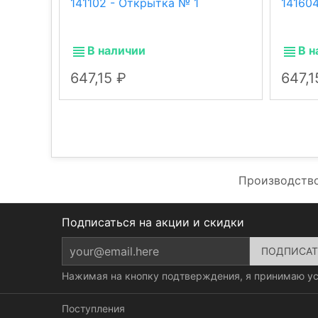
141102 - Открытка № 1
141604
В наличии
В н
647,15
647,
Производство
Подписаться на акции и скидки
Нажимая на кнопку подтверждения, я принимаю у
Поступления