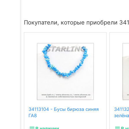
Покупатели, которые приобрели 341
34113104 - Бусы бирюза синяя
34113
ГА8
зелён
В наличии
В н