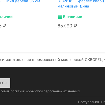
 - Спил дерева 35 см.
3132616 - Браслет кварц
малиновый Дина
аличии
В наличии
15
657,90
 и изготовление в ремесленной мастерской СКВОРЕЦ 
словия
политики обработки персональных данных
Поступления
Н