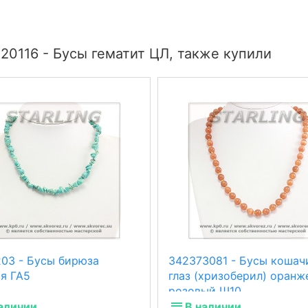
20116 - Бусы гематит ЦЛ, также купили
203 - Бусы бирюза
342373081 - Бусы кошач
ая ГА5
глаз (хризоберил) оранж
розовый Ш10
аличии
В наличии