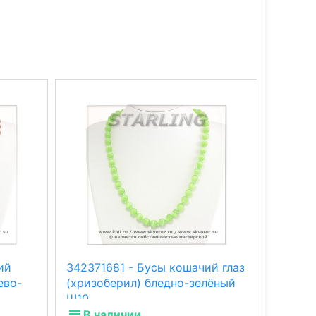
ий
342371681 - Бусы кошачий глаз
342371
ево-
(хризоберил) бледно-зелёный
(хризо
Ш10
Ш8
В наличии
В н