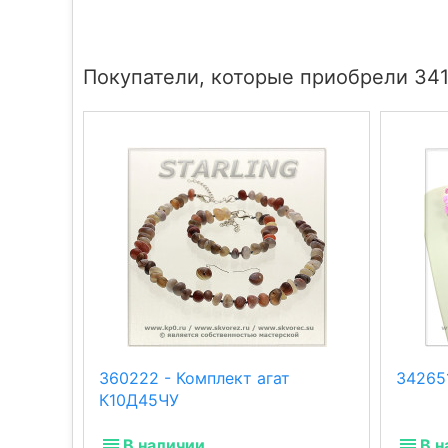
Покупатели, которые приобрели 34
360222 - Комплект агат
34265
К10Д45ЧУ
В наличии
В н