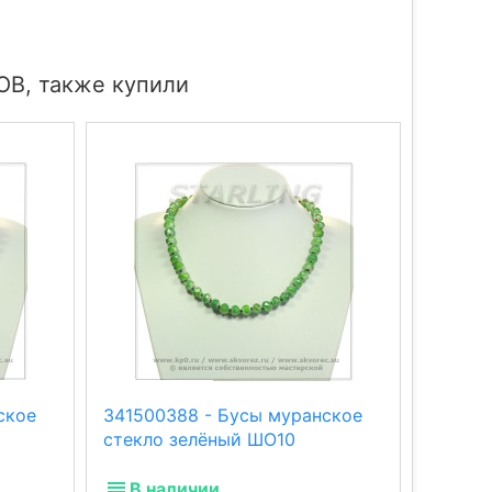
ОВ, также купили
ское
341500388 - Бусы муранское
341500
стекло зелёный ШО10
стекло
В наличии
В н