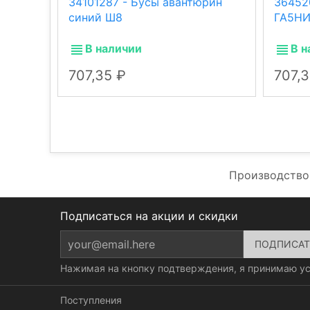
34101287 - Бусы авантюрин
36452
синий Ш8
ГА5Н
В наличии
В н
707,35
707,
Производство
Подписаться на акции и скидки
Нажимая на кнопку подтверждения, я принимаю у
Поступления