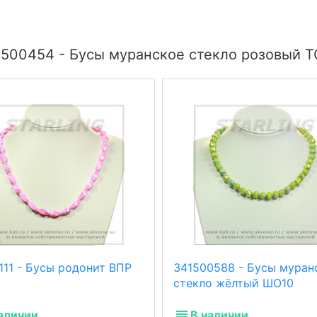
1500454 - Бусы муранское стекло розовый Т
111 - Бусы родонит ВПР
341500588 - Бусы муран
стекло жёлтый ШО10
аличии
В наличии