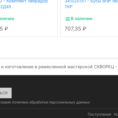
0 - Комплект лабрадор
341020151 - Бусы агат б
И2Д45
ТКР
аличии
В наличии
35
707,35
 и изготовление в ремесленной мастерской СКВОРЕЦ 
словия
политики обработки персональных данных
Поступления
Н