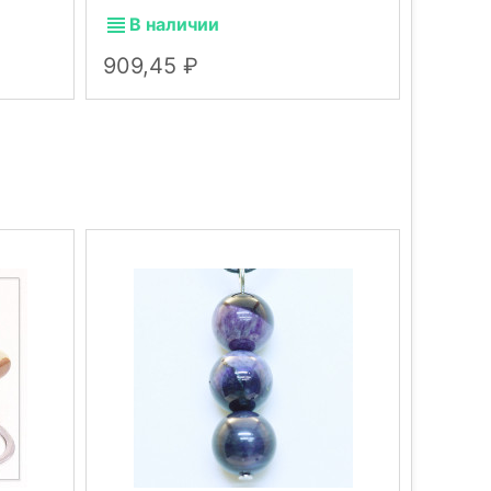
В наличии
В н
909,45
70,9