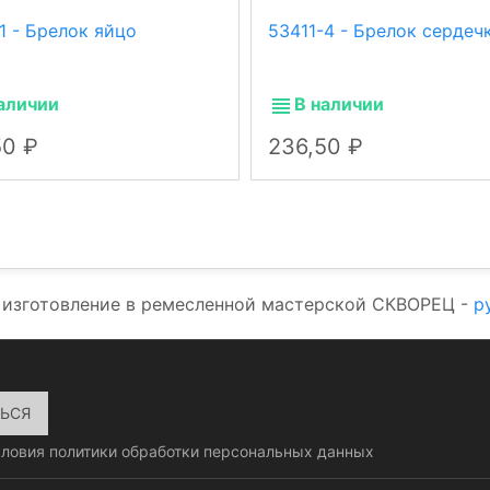
1 - Брелок яйцо
53411-4 - Брелок сердеч
аличии
В наличии
50
236,50
 изготовление в ремесленной мастерской СКВОРЕЦ -
р
словия
политики обработки персональных данных