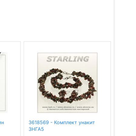
ин
3618569 - Комплект унакит
377502
3НГА5