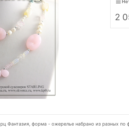
Не
2 0
рц Фантазия, форма - ожерелье набрано из разных по 