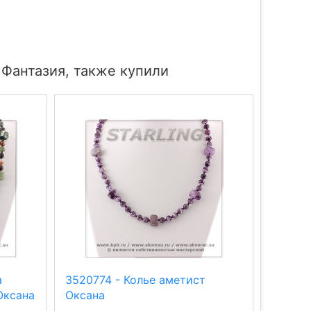
 Фантазия, также купили
а
3520774 - Колье аметист
311093
Оксана
Оксана
Гербер