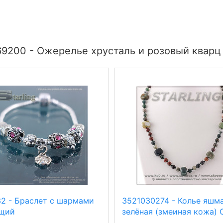
9200 - Ожерелье хрусталь и розовый кварц
32 - Браслет с шармами
3521030274 - Колье яшм
щий
зелёная (змеиная кожа) 