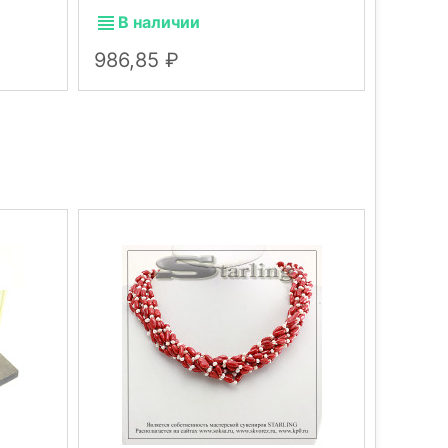
В наличии
В н
986,85
354,