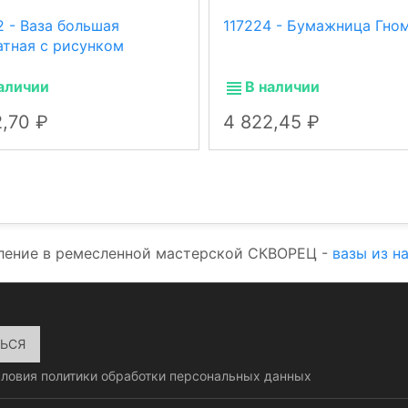
2 - Ваза большая
117224 - Бумажница Гно
атная с рисунком
аличии
В наличии
2,70
4 822,45
ление в ремесленной мастерской СКВОРЕЦ -
вазы из н
словия
политики обработки персональных данных